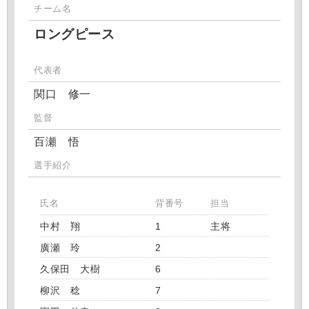
チーム名
ロングピース
代表者
関口 修一
監督
百瀬 悟
選手紹介
氏名
背番号
担当
中村 翔
1
主将
廣瀬 玲
2
久保田 大樹
6
柳沢 稔
7