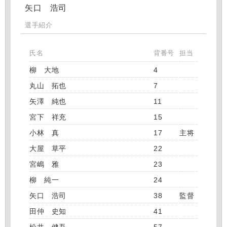
矢口 浩司
選手紹介
氏名
背番号
担当
柳 大地
4
丸山 拓也
7
矢澤 純也
11
宮下 祥充
15
小林 真
17
主将
大屋 草平
22
宮嶋 雅
23
柳 純一
24
矢口 浩司
38
監督
田仲 史知
41