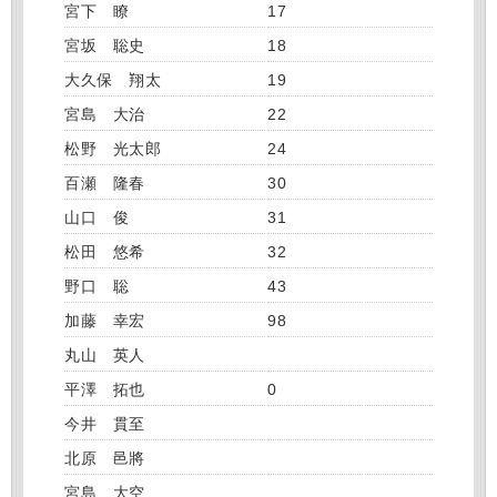
宮下 瞭
17
宮坂 聡史
18
大久保 翔太
19
宮島 大治
22
松野 光太郎
24
百瀬 隆春
30
山口 俊
31
松田 悠希
32
野口 聡
43
加藤 幸宏
98
丸山 英人
平澤 拓也
0
今井 貫至
北原 邑將
宮島 大空