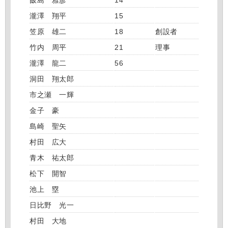
飯島 雅彦
14
瀧澤 翔平
15
笠原 雄二
18
創設者
竹内 周平
21
理事
瀧澤 龍二
56
洞田 翔太郎
市之瀬 一輝
金子 豪
島崎 聖矢
村田 広大
青木 祐太郎
松下 開智
池上 塁
日比野 光一
村田 大地