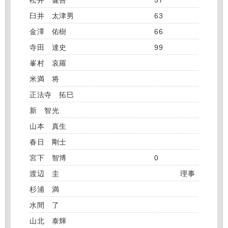
松井 健吾
57
臼井 太津男
63
金澤 佑樹
66
寺田 達史
99
峯村 哀羅
米満 将
正法寺 拓巳
新 智光
山本 真生
春日 剛士
宮下 智博
0
渡辺 圭
理事
杉浦 満
水間 了
山北 泰輝