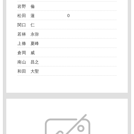
岩野 倫
松田 蓮
0
関口 仁
若林 永弥
上條 夏峰
倉岡 威
南山 昌之
和田 大聖