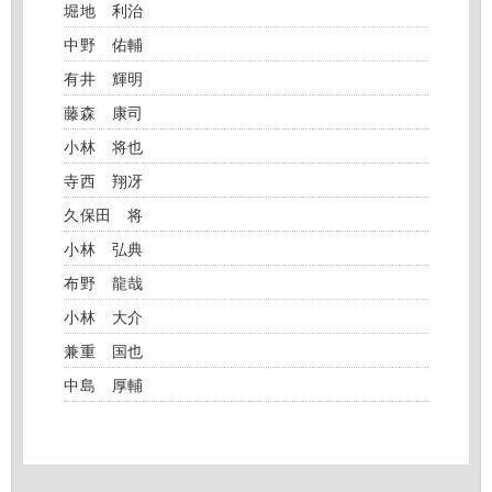
堀地 利治
中野 佑輔
有井 輝明
藤森 康司
小林 将也
寺西 翔冴
久保田 将
小林 弘典
布野 龍哉
小林 大介
兼重 国也
中島 厚輔