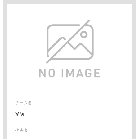
チーム名
Y's
代表者