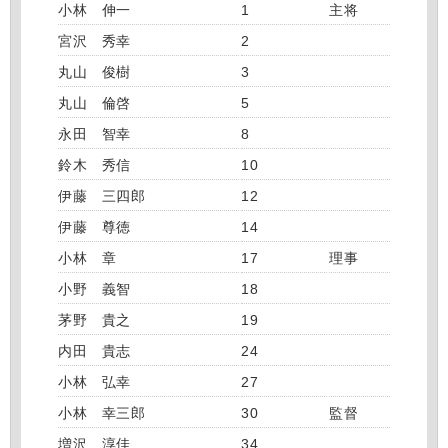
小林 伸一
1
主将
宮沢 秀幸
2
丸山 俊樹
3
丸山 倫啓
5
永田 智幸
8
鈴木 秀信
10
伊藤 三四郎
12
伊藤 尊徳
14
小林 章
17
理事
小野 義智
18
茅野 貴之
19
内田 貴志
24
小林 弘幸
27
小林 幸三郎
30
監督
増沢 淳佳
34