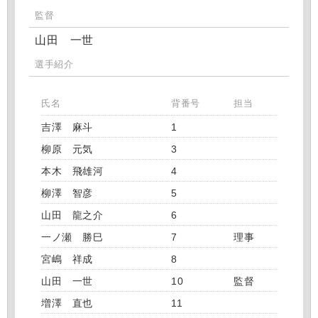
監督
山田 一世
選手紹介
氏名
背番号
担当
吉澤 麻斗
1
柳原 元気
3
本木 飛雄河
4
柳澤 智彦
5
山田 龍之介
6
一ノ瀬 勝巳
7
理事
宮嶋 祥成
8
山田 一世
10
監督
増澤 直也
11