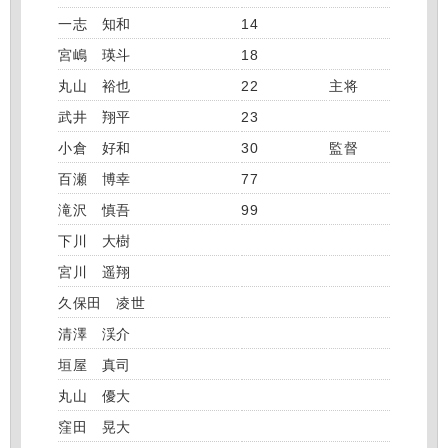
一志 知和
14
宮嶋 瑛斗
18
丸山 裕也
22
主将
武井 翔平
23
小倉 好和
30
監督
百瀬 博幸
77
滝沢 慎吾
99
下川 大樹
宮川 遥翔
久保田 凌世
清澤 渓介
垣屋 真司
丸山 優大
窪田 晃大