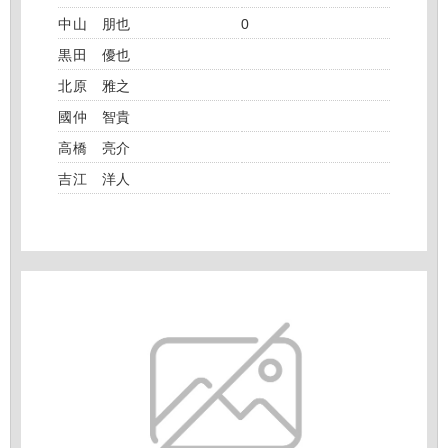
中山 朋也
0
黒田 優也
北原 雅之
國仲 智貴
高橋 亮介
吉江 洋人