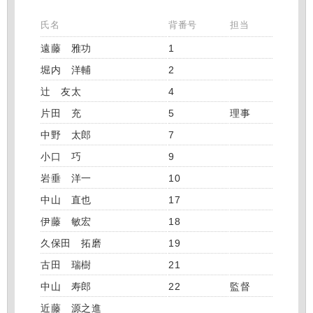
氏名
背番号
担当
遠藤 雅功
1
堀内 洋輔
2
辻 友太
4
片田 充
5
理事
中野 太郎
7
小口 巧
9
岩垂 洋一
10
中山 直也
17
伊藤 敏宏
18
久保田 拓磨
19
古田 瑞樹
21
中山 寿郎
22
監督
近藤 源之進