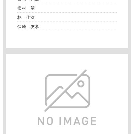
松村 望
林 佳汰
保崎 友孝