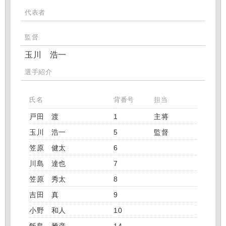
代表者
監督
玉川 浩一
選手紹介
氏名
背番号
担当
戸田 渡
1
主将
玉川 浩一
5
監督
笠原 健太
6
川島 達也
7
笠原 秀太
8
吉田 真
9
小野 和人
10