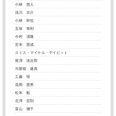
小林 悠人
浅川 京介
小林 幹也
五味 将利
今村 清隆
宮本 憲成
スミス・マイケル・デイビット
尾澤 洸次郎
与那嶺 健真
工藤 悟
花岡 憲男
松本 航
北澤 宏則
畠山 瀨千