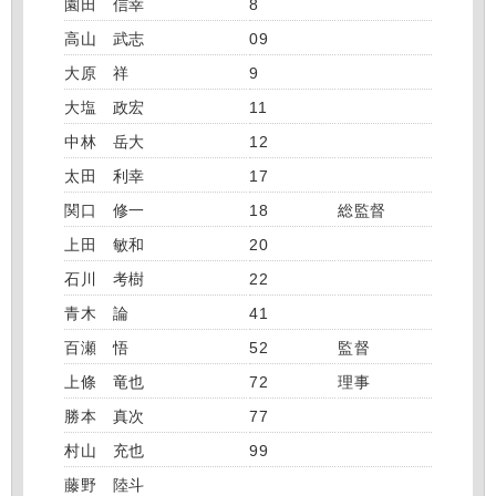
園田 信幸
8
高山 武志
09
大原 祥
9
大塩 政宏
11
中林 岳大
12
太田 利幸
17
関口 修一
18
総監督
上田 敏和
20
石川 考樹
22
青木 論
41
百瀬 悟
52
監督
上條 竜也
72
理事
勝本 真次
77
村山 充也
99
藤野 陸斗