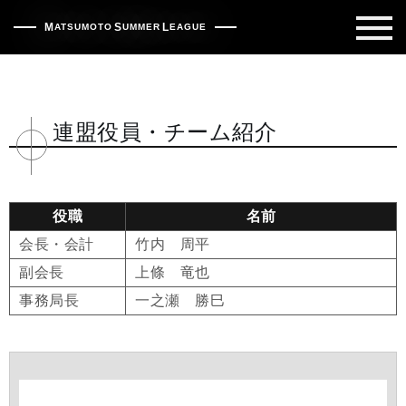
松本サマーリーグ | 松本市早起き野球
M
S
L
ATSUMOTO
UMMER
EAGUE
連盟役員・チーム紹介
役職
名前
会長・会計
竹内 周平
副会長
上條 竜也
事務局長
一之瀬 勝巳