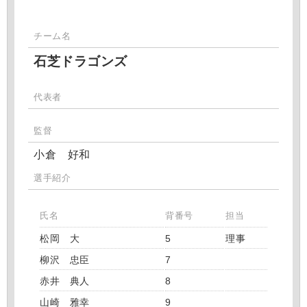
チーム名
石芝ドラゴンズ
代表者
監督
小倉 好和
選手紹介
氏名
背番号
担当
松岡 大
5
理事
柳沢 忠臣
7
赤井 典人
8
山崎 雅幸
9