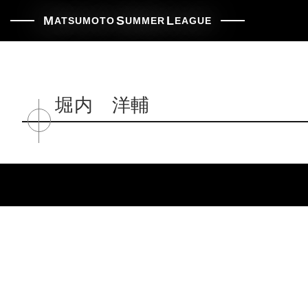
松本サマーリーグ | 松本市早起き野球
M
S
L
ATSUMOTO
UMMER
EAGUE
堀内 洋輔